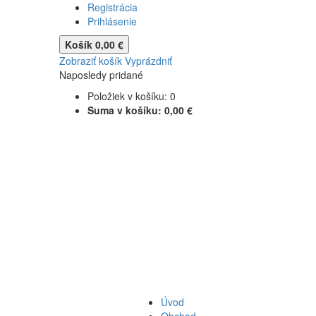
Registrácia
Prihlásenie
Košík
0,00 €
Zobraziť košík
Vyprázdniť
Naposledy pridané
Položiek v košíku:
0
Suma v košíku:
0,00 €
Úvod
Obchod