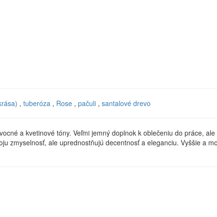
krása)
,
tuberóza
,
Rose
,
pačuli
,
santalové drevo
ocné a kvetinové tóny. Veľmi jemný doplnok k oblečeniu do práce, ale
voju zmyselnosť, ale uprednostňujú decentnosť a eleganciu. Vyššie a m