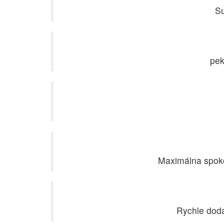
Su
pek
Maximálna spokoj
Rychle dodan