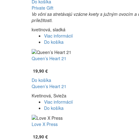
Do košíka
Private Gift
Vo vôni sa stretávajú vzácne kvety s južným ovocím a
príležitosti.
kvetinová, sladká
Viac informácií
Do košíka
Queen’s Heart 21
19,90 €
Do košíka
Queen’s Heart 21
Kvetinová, Svieža
Viac informácií
Do košíka
Love X Press
12,90 €