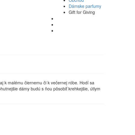
Dámske parfumy
Gift for Giving
 aj k malému čiernemu či k večernej róbe. Hodí sa
ohutnejšie dámy budú s ňou pôsobiť krehkejšie, útlym