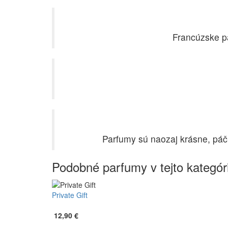
Francúzske pa
Parfumy sú naozaj krásne, páči
Podobné
parfumy
v tejto kategóri
Private Gift
12,90 €