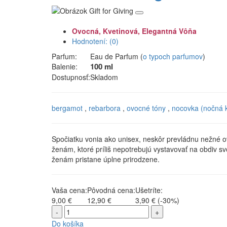
Ovocná, Kvetinová, Elegantná Vôňa
Hodnotení: (0)
Parfum:
Eau de Parfum (
o typoch parfumov
)
100 ml
Balenie:
Dostupnosť:
Skladom
bergamot
,
rebarbora
,
ovocné tóny
,
nocovka (nočná 
Spočiatku vonia ako unisex, neskôr prevládnu nežné ov
ženám, ktoré príliš nepotrebujú vystavovať na obdiv s
ženám pristane úplne prirodzene.
Vaša cena:
Pôvodná cena:
Ušetríte:
9,00 €
12,90 €
3,90 €
(-30%)
-
+
Do košíka