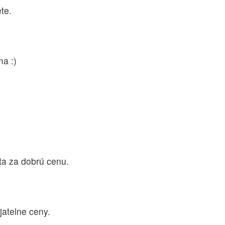
te.
a :)
ita za dobrú cenu.
jatelne ceny.