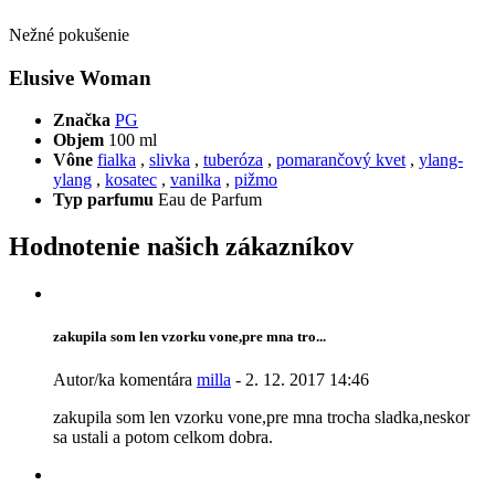
Nežné pokušenie
Elusive Woman
Značka
PG
Objem
100 ml
Vône
fialka
,
slivka
,
tuberóza
,
pomarančový kvet
,
ylang-
ylang
,
kosatec
,
vanilka
,
pižmo
Typ parfumu
Eau de Parfum
Hodnotenie našich zákazníkov
zakupila som len vzorku vone,pre mna tro...
Autor/ka komentára
milla
- 2. 12. 2017 14:46
zakupila som len vzorku vone,pre mna trocha sladka,neskor
sa ustali a potom celkom dobra.