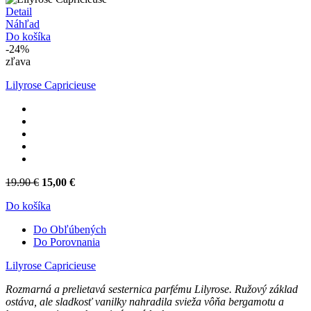
Detail
Náhľad
Do košíka
-24%
zľava
Lilyrose Capricieuse
19.90 €
15,00 €
Do košíka
Do Obľúbených
Do Porovnania
Lilyrose Capricieuse
Rozmarná a prelietavá sesternica parfému Lilyrose. Ružový základ
ostáva, ale sladkosť vanilky nahradila svieža vôňa bergamotu a