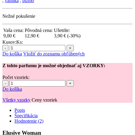
,
vanilka
,
pižmo
Nežné pokušenie
Vaša cena:
Pôvodná cena:
Ušetríte:
9,00 €
12,90 €
3,90 €
(-30%)
Kusov:
Ks:
-
+
Do košíka
Vložiť do zoznamu obľúbených
Z tohto parfumu je možné objednať aj VZORKY:
Počet vzoriek:
-
+
Do košíka
Všetky vzorky
Ceny vzoriek
Popis
Špecifikácia
Hodnotenie (2)
Elusive Woman