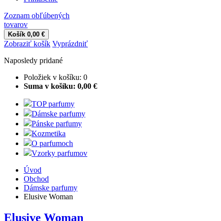
Zoznam obľúbených
tovarov
Košík
0,00 €
Zobraziť košík
Vyprázdniť
Naposledy pridané
Položiek v košíku:
0
Suma v košíku:
0,00 €
TOP parfumy
Dámske parfumy
Pánske parfumy
Kozmetika
O parfumoch
Vzorky parfumov
Úvod
Obchod
Dámske parfumy
Elusive Woman
Elusive Woman