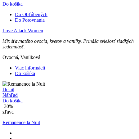
Do košíka
Do Obľúbených
Do Porovnania
Love Attack Women
Mix šťavnatého ovocia, kvetov a vanilky. Prináša sviežosť sladkých
sedemnásť.
Ovocná, Vanilková
Viac informácií
Do košíka
Detail
Náhľad
Do košíka
-30%
zľava
Remanence la Nuit