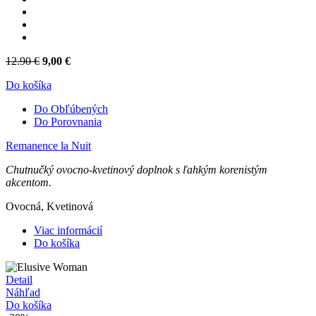
12.90 €
9,00 €
Do košíka
Do Obľúbených
Do Porovnania
Remanence la Nuit
Chutnučký ovocno-kvetinový doplnok s ľahkým korenistým
akcentom.
Ovocná, Kvetinová
Viac informácií
Do košíka
Detail
Náhľad
Do košíka