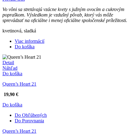
Vo vôni sa stretávajú vzácne kvety s južným ovocím a cukrovým
popraškom. Výsledkom je vzdušný pôvab, ktorý vás môže
sprevádzať na oficiálne i menej oficiálne spoločenské príležitosti.
kvetinová, sladká
Viac informácií
Do košíka
Detail
Náhľad
Do košíka
Queen’s Heart 21
19,90 €
Do košíka
Do Obľúbených
Do Porovnania
Queen’s Heart 21