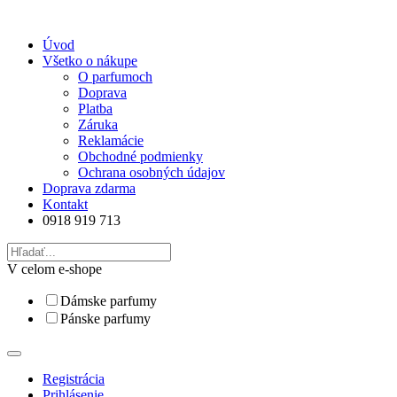
Úvod
Všetko o nákupe
O parfumoch
Doprava
Platba
Záruka
Reklamácie
Obchodné podmienky
Ochrana osobných údajov
Doprava zdarma
Kontakt
0918 919 713
V celom e-shope
Dámske parfumy
Pánske parfumy
Registrácia
Prihlásenie