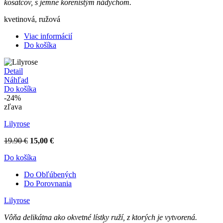
kosatcov, s jemne korenistým nádychom.
kvetinová, ružová
Viac informácií
Do košíka
Detail
Náhľad
Do košíka
-24%
zľava
Lilyrose
19.90 €
15,00 €
Do košíka
Do Obľúbených
Do Porovnania
Lilyrose
Vôňa delikátna ako okvetné lístky ruží, z ktorých je vytvorená.