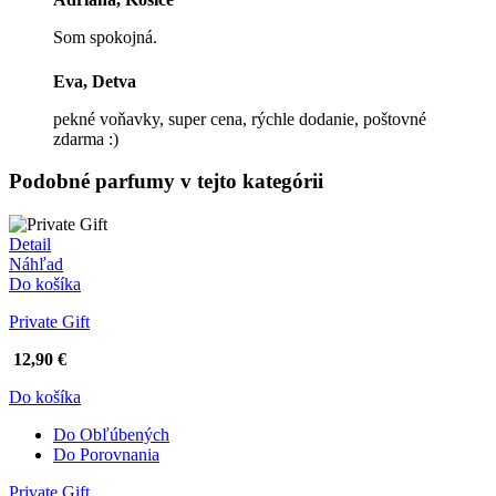
Som spokojná.
Eva, Detva
pekné voňavky, super cena, rýchle dodanie, poštovné
zdarma :)
Podobné
parfumy
v tejto kategórii
Detail
Náhľad
Do košíka
Private Gift
12,90 €
Do košíka
Do Obľúbených
Do Porovnania
Private Gift