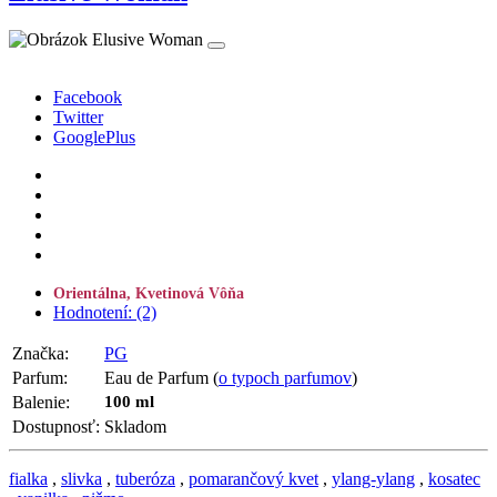
Facebook
Twitter
GooglePlus
Orientálna, Kvetinová Vôňa
Hodnotení: (2)
Značka:
PG
Parfum:
Eau de Parfum (
o typoch parfumov
)
Balenie:
100 ml
Dostupnosť:
Skladom
fialka
,
slivka
,
tuberóza
,
pomarančový kvet
,
ylang-ylang
,
kosatec