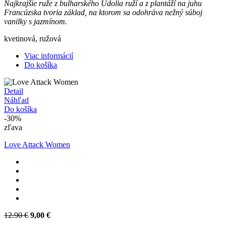
Najkrajšie ruže z bulharského Údolia ruží a z plantáží na juhu
Francúzska tvoria základ, na ktorom sa odohráva nežný súboj
vanilky s jazmínom.
kvetinová, ružová
Viac informácií
Do košíka
Detail
Náhľad
Do košíka
-30%
zľava
Love Attack Women
12.90 €
9,00 €