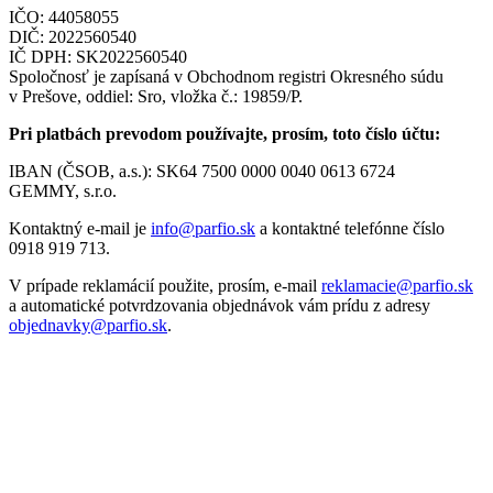
IČO: 44058055
DIČ: 2022560540
IČ DPH: SK2022560540
Spoločnosť je zapísaná v Obchodnom registri Okresného súdu
v Prešove, oddiel: Sro, vložka č.: 19859/P.
Pri platbách prevodom používajte, prosím, toto číslo účtu:
IBAN (ČSOB, a.s.): SK64 7500 000­0 0040 0613 6­724
GEMMY, s.r.o.
Kontaktný e-mail je
info@
parfio.sk
a kontaktné telefónne číslo
0918 919 713.
V prípade reklamácií použite, prosím, e-mail
reklamacie@
parfio.sk
a automatické potvrdzovania objednávok vám prídu z adresy
objednavky@
parfio.sk
.