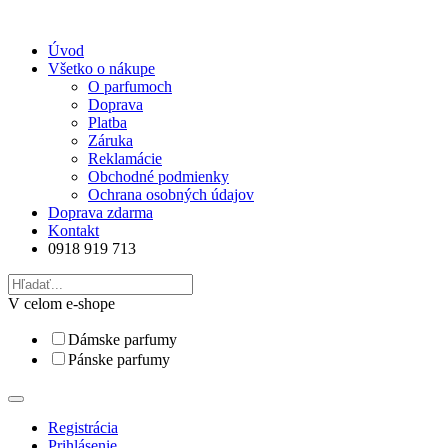
Úvod
Všetko o nákupe
O parfumoch
Doprava
Platba
Záruka
Reklamácie
Obchodné podmienky
Ochrana osobných údajov
Doprava zdarma
Kontakt
0918 919 713
V celom e-shope
Dámske parfumy
Pánske parfumy
Registrácia
Prihlásenie