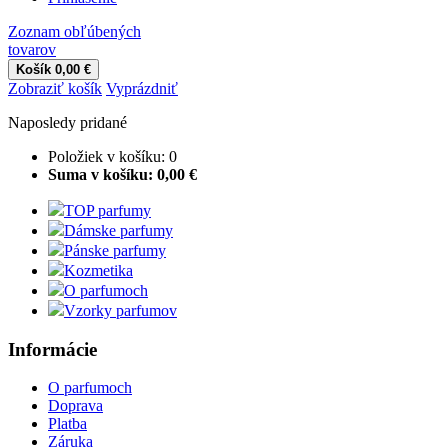
Zoznam obľúbených
tovarov
Košík
0,00 €
Zobraziť košík
Vyprázdniť
Naposledy pridané
Položiek v košíku:
0
Suma v košíku:
0,00 €
TOP parfumy
Dámske parfumy
Pánske parfumy
Kozmetika
O parfumoch
Vzorky parfumov
Informácie
O parfumoch
Doprava
Platba
Záruka